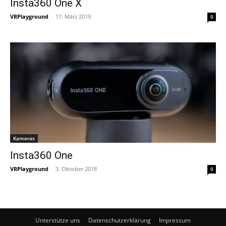
Insta360 One X
VRPlayground
-
17. März 2019
0
Kameras
Insta360 One
VRPlayground
-
3. Oktober 2018
0
Unterstütze uns
Datenschutzerklärung
Impressum