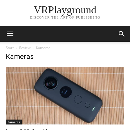
VRPlayground
DISCOVER THE ART OF PUBLISHING
Start
Review
Kameras
Kameras
Kameras