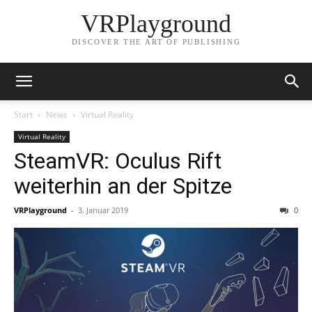
VRPlayground
DISCOVER THE ART OF PUBLISHING
Start
News
Virtual Reality
Virtual Reality
SteamVR: Oculus Rift
weiterhin an der Spitze
VRPlayground
-
3. Januar 2019
0