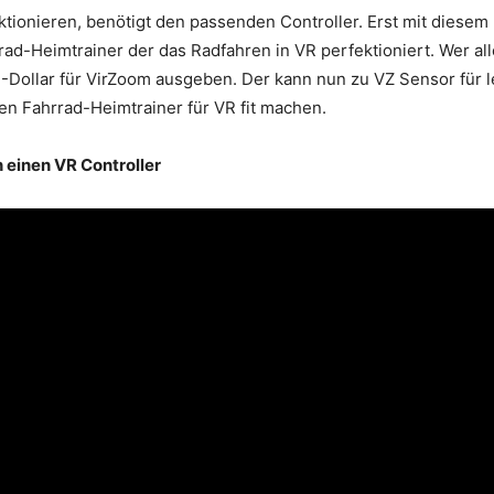
ionieren, benötigt den passenden Controller. Erst mit diesem k
rad-Heimtrainer der das Radfahren in VR perfektioniert. Wer al
Dollar für VirZoom ausgeben. Der kann nun zu VZ Sensor für le
en Fahrrad-Heimtrainer für VR fit machen.
 einen VR Controller