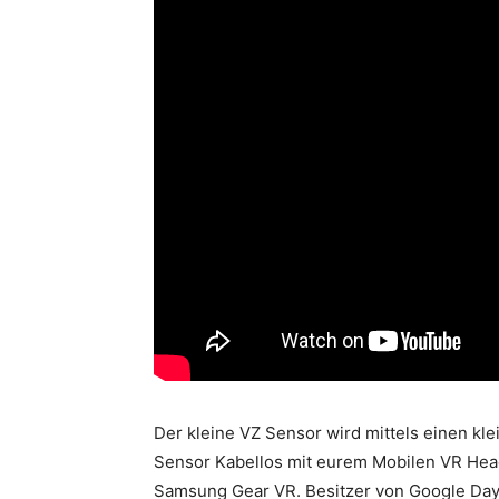
Der kleine VZ Sensor wird mittels einen k
Sensor Kabellos mit eurem Mobilen VR Head
Samsung Gear VR. Besitzer von Google Dayd