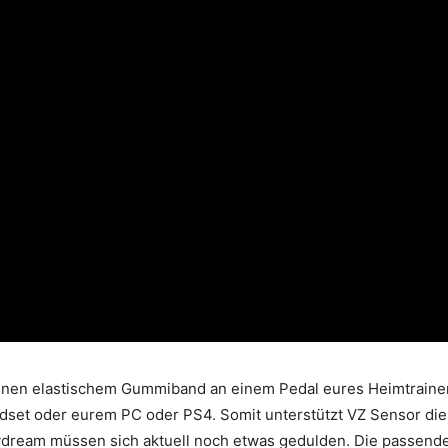
leinen elastischem Gummiband an einem Pedal eures Heimtraine
set oder eurem PC oder PS4. Somit unterstützt VZ Sensor die 
ream müssen sich aktuell noch etwas gedulden. Die passende A