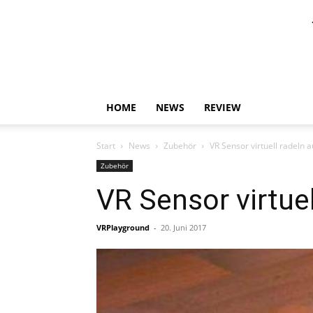
HOME
NEWS
REVIEW
Start
News
Zubehör
VR Sensor virtuell radeln 
Zubehör
VR Sensor virtuel
VRPlayground
-
20. Juni 2017