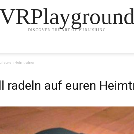
VRPlaygroun
DISCOVER THE ART OF PUBLISHING
auf euren Heimtrainer
l radeln auf euren Heimt