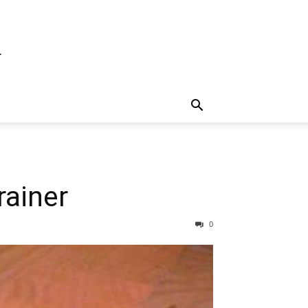
d
rainer
0