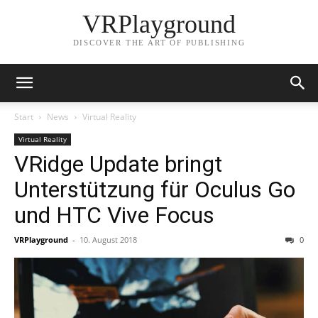
VRPlayground
DISCOVER THE ART OF PUBLISHING
Start
News
Virtual Reality
Virtual Reality
VRidge Update bringt
Unterstützung für Oculus Go
und HTC Vive Focus
VRPlayground
-
10. August 2018
0