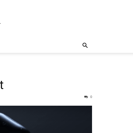
d
t
0