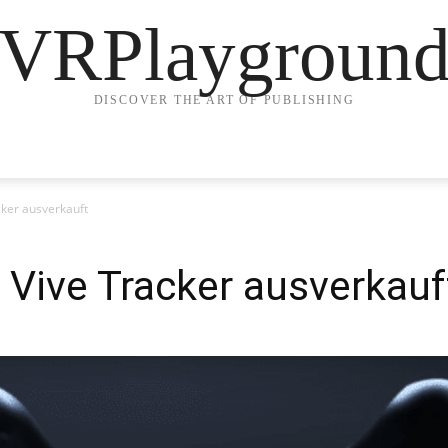
VRPlaygroun
DISCOVER THE ART OF PUBLISHING
cker ausverkauft
 Vive Tracker ausverkauf