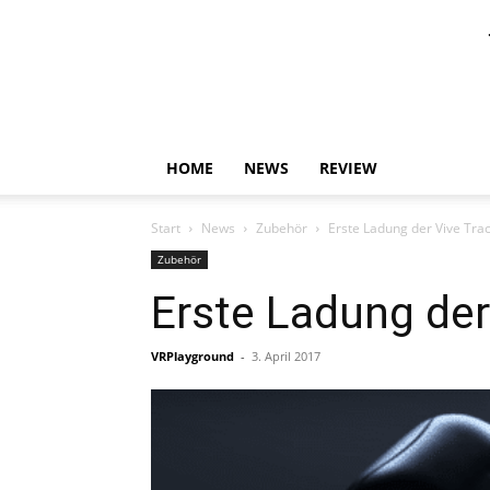
HOME
NEWS
REVIEW
Start
News
Zubehör
Erste Ladung der Vive Tra
Zubehör
Erste Ladung der
VRPlayground
-
3. April 2017