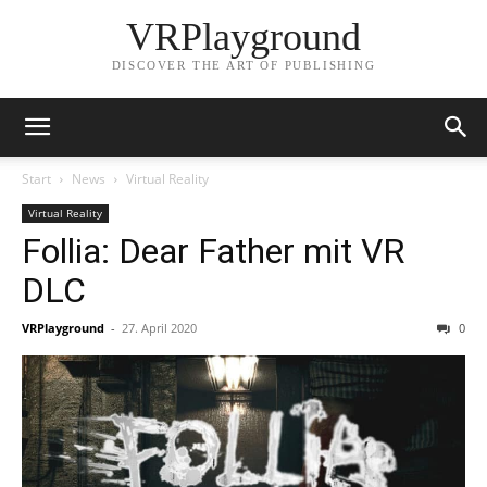
VRPlayground
DISCOVER THE ART OF PUBLISHING
Start
News
Virtual Reality
Virtual Reality
Follia: Dear Father mit VR
DLC
VRPlayground
-
27. April 2020
0