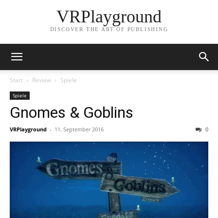
VRPlayground
DISCOVER THE ART OF PUBLISHING
Start
Review
Spiele
Spiele
Gnomes & Goblins
VRPlayground
-
11. September 2016
0