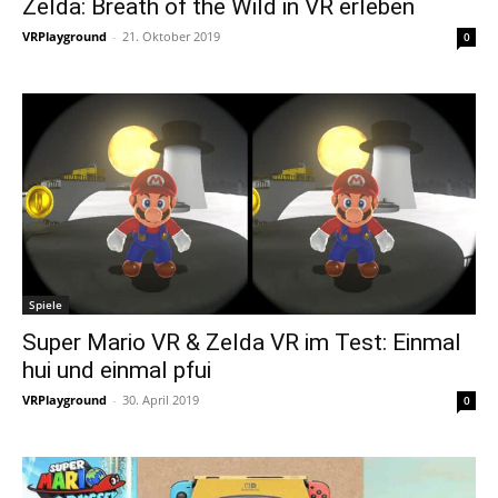
Zelda: Breath of the Wild in VR erleben
VRPlayground
-
21. Oktober 2019
0
Spiele
Super Mario VR & Zelda VR im Test: Einmal
hui und einmal pfui
VRPlayground
-
30. April 2019
0