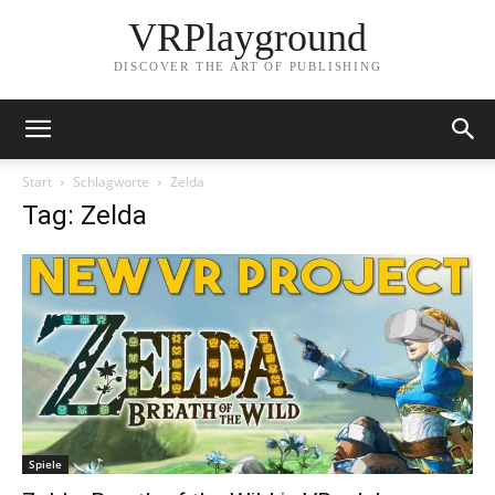
VRPlayground
DISCOVER THE ART OF PUBLISHING
Start
Schlagworte
Zelda
Tag: Zelda
Spiele