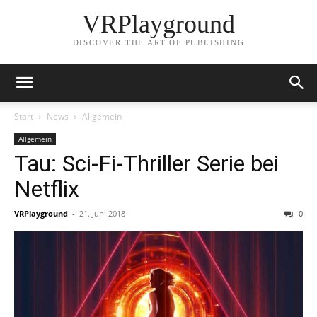
VRPlayground
DISCOVER THE ART OF PUBLISHING
Start
News
Allgemein
Allgemein
Tau: Sci-Fi-Thriller Serie bei
Netflix
VRPlayground
-
21. Juni 2018
0