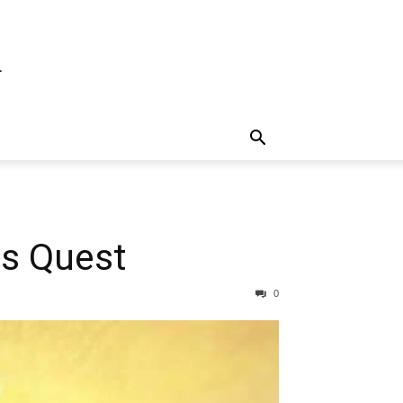
d
us Quest
0