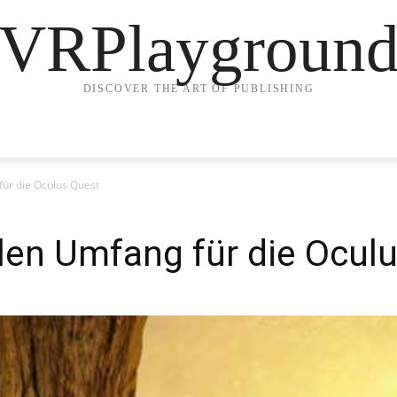
VRPlaygroun
DISCOVER THE ART OF PUBLISHING
für die Oculus Quest
len Umfang für die Ocul