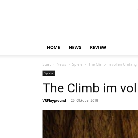
HOME
NEWS
REVIEW
Start
News
Spiele
The Climb im vollen Umfang 
Spiele
The Climb im vol
VRPlayground
-
25. Oktober 2018