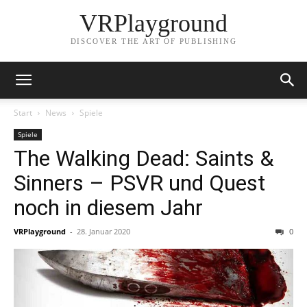
VRPlayground
DISCOVER THE ART OF PUBLISHING
Start
News
Spiele
Spiele
The Walking Dead: Saints &
Sinners – PSVR und Quest
noch in diesem Jahr
VRPlayground
-
28. Januar 2020
0