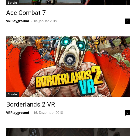
Spiele
Ace Combat 7
VRPlayground
-
18. Januar 2019
0
Spiele
Borderlands 2 VR
VRPlayground
-
16. Dezember 2018
0