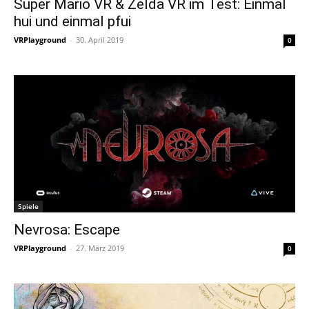
Super Mario VR & Zelda VR im Test: Einmal
hui und einmal pfui
VRPlayground
-
30. April 2019
0
Spiele
Nevrosa: Escape
VRPlayground
-
27. März 2019
0