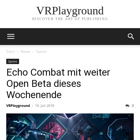
VRPlayground
DISCOVER THE ART OF PUBLISHING
Start
News
Spiele
Spiele
Echo Combat mit weiter
Open Beta dieses
Wochenende
VRPlayground
-
19. Juli 2018
0