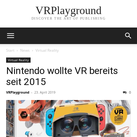
VRPlayground
DISCOVER THE ART OF PUBLISHING
Start
News
Virtual Reality
Virtual Reality
Nintendo wollte VR bereits
seit 2015
VRPlayground
-
23. April 2019
0