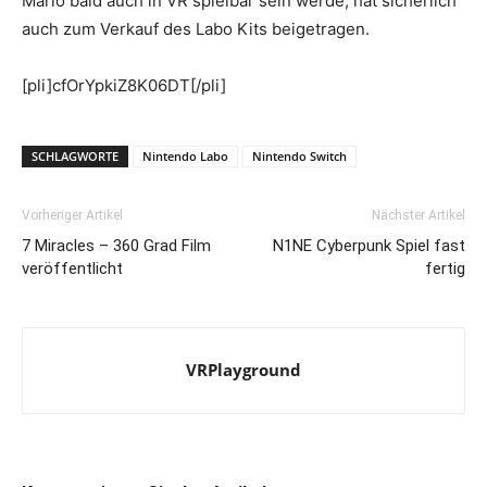
Mario bald auch in VR spielbar sein werde, hat sicherlich
auch zum Verkauf des Labo Kits beigetragen.
[pli]cfOrYpkiZ8K06DT[/pli]
SCHLAGWORTE
Nintendo Labo
Nintendo Switch
Vorheriger Artikel
Nächster Artikel
7 Miracles – 360 Grad Film
N1NE Cyberpunk Spiel fast
veröffentlicht
fertig
VRPlayground