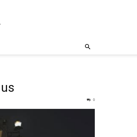
d
dus
0