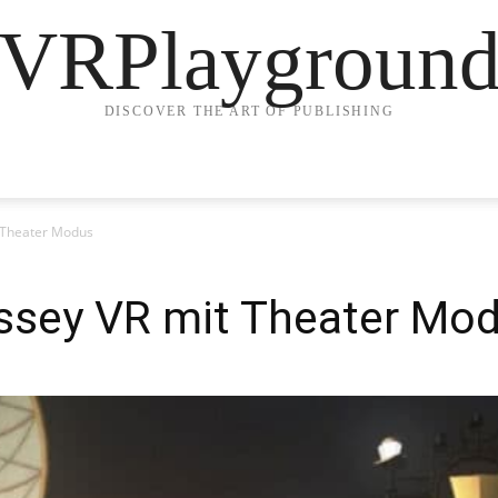
VRPlaygroun
DISCOVER THE ART OF PUBLISHING
 Theater Modus
ssey VR mit Theater Mo