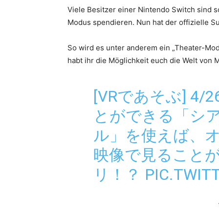
Viele Besitzer einer Nintendo Switch sind 
Modus spendieren. Nun hat der offizielle
So wird es unter anderem ein „Theater-Mo
habt ihr die Möglichkeit euch die Welt von 
[VRであそぶ] 
とができる「シア
ル」を使えば、
映像で見ること
リ！？
PIC.TWIT