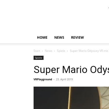
HOME
NEWS
REVIEW
Start
News
Spiele
Super Mario Odyssey VR mit
Spiele
Super Mario Ody
VRPlayground
-
23. April 2019