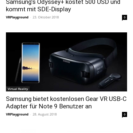
Samsung’s Odyssey+ kostet 500 USD und
kommt mit SDE-Display
VRPlayground
-
23. Oktober 2018
0
Virtual Reality
Samsung bietet kostenlosen Gear VR USB-C
Adapter für Note 9 Benutzer an
VRPlayground
-
28. August 2018
0