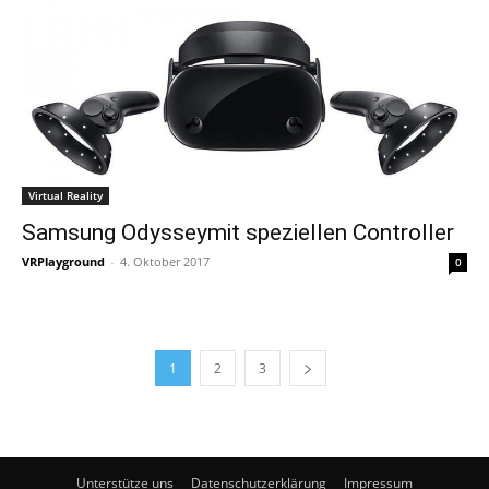
Virtual Reality
Samsung Odysseymit speziellen Controller
VRPlayground
-
4. Oktober 2017
0
1
2
3
Unterstütze uns
Datenschutzerklärung
Impressum