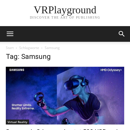
VRPlayground
DISCOVER THE ART OF PUBLISHING
Start
Schlagworte
Samsung
Tag: Samsung
Virtual Reality