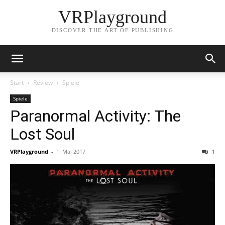
VRPlayground
DISCOVER THE ART OF PUBLISHING
Start
Review
Spiele
Spiele
Paranormal Activity: The
Lost Soul
VRPlayground
-
1. Mai 2017
1