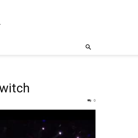
d
witch
0