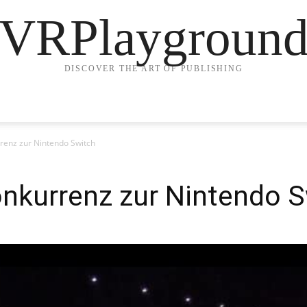
VRPlaygroun
DISCOVER THE ART OF PUBLISHING
renz zur Nintendo Switch
onkurrenz zur Nintendo S