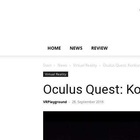
HOME
NEWS
REVIEW
Start
News
Virtual Reality
Oculus Quest: Konkur
Virtual Reality
Oculus Quest: K
VRPlayground
-
28. September 2018