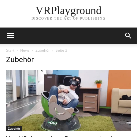
VRPlayground
DISCOVER THE ART OF PUBLISHING
Start
News
Zubehör
Seite 3
Zubehör
Zubehör