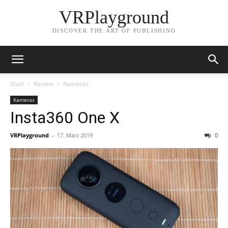
VRPlayground
DISCOVER THE ART OF PUBLISHING
Start
Review
Kameras
Kameras
Insta360 One X
VRPlayground
-
17. März 2019
0